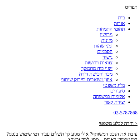
תפריט
בית
אודות
תחומי התמחות
גירושין
מזונות
זמני שהות
הסכמים
גישור
צוואות וירושות
ייפוי כוח מתמשך
מכר ורכישת דירה
איזון משאבים ופירוק שיתוף
בלוג משפטי
סיפורים
אלימות במשפחה
יצירת קשר
02-5787868
< חזרה לבלוג משפטי
עזבת את הנכס המשותף? אולי מגיע לך תשלום עבור דמי שימוש בנכס?
דמי שימוש ראויים – מתי, למה וכמה?