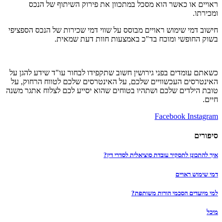
ראויים או כאשר הוא מסכל במתכוון את פירוק השיתוף של הנכס
ומכירתו.
חישוב דמי שימוש ראויים מבוסס על שווי דמי שכירות של הנכס הספציפי
בשוק החופשי ומוכח בד"כ באמצעות חוות דעת שמאית.
כשאתם עומדים בפני גירושין חשוב שתקפידו לבחור עו"ד שידע להגן על
האינטרסים העכשוויים שלכם, על האינטרסים שלכם לטווח הרחוק, על
טובת הילדים שלכם ושתהיו בטוחים שהוא יסייע לכם לצלוח אתגר משנה
חיים.
Facebook
Instagram
סיפורים
איך להתכונן לתסקיר עובדת סוציאלית לסדרי דין?
דמי שימוש ראויים
למי מיועדים הסכמי הורות משותפת?
מיכל