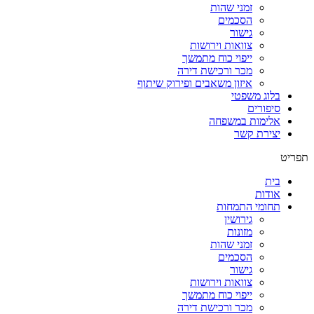
זמני שהות
הסכמים
גישור
צוואות וירושות
ייפוי כוח מתמשך
מכר ורכישת דירה
איזון משאבים ופירוק שיתוף
בלוג משפטי
סיפורים
אלימות במשפחה
יצירת קשר
תפריט
בית
אודות
תחומי התמחות
גירושין
מזונות
זמני שהות
הסכמים
גישור
צוואות וירושות
ייפוי כוח מתמשך
מכר ורכישת דירה