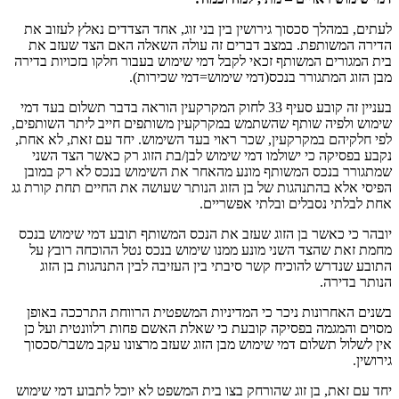
לעתים, במהלך סכסוך גירושין בין בני זוג, אחד הצדדים נאלץ לעזוב את
הדירה המשותפת. במצב דברים זה עולה השאלה האם הצד שעזב את
בית המגורים המשותף זכאי לקבל דמי שימוש בעבור חלקו בזכויות בדירה
מבן הזוג המתגורר בנכס(דמי שימוש=דמי שכירות).
בעניין זה קובע סעיף 33 לחוק המקרקעין הוראה בדבר תשלום בעד דמי
שימוש ולפיה שותף שהשתמש במקרקעין משותפים חייב ליתר השותפים,
לפי חלקיהם במקרקעין, שכר ראוי בעד השימוש. יחד עם זאת, לא אחת,
נקבע בפסיקה כי ישולמו דמי שימוש לבן/בת הזוג רק כאשר הצד השני
שמתגורר בנכס המשותף מונע מהאחר את השימוש בנכס לא רק במובן
הפיסי אלא בהתנהגות של בן הזוג הנותר שעושה את החיים תחת קורת גג
אחת לבלתי נסבלים ובלתי אפשריים.
יובהר כי כאשר בן הזוג שעזב את הנכס המשותף תובע דמי שימוש בנכס
מחמת זאת שהצד השני מונע ממנו שימוש בנכס נטל ההוכחה רובץ על
התובע שנדרש להוכיח קשר סיבתי בין העזיבה לבין התנהגות בן הזוג
הנותר בדירה.
בשנים האחרונות ניכר כי המדיניות המשפטית הרווחת התרככה באופן
מסוים והמגמה בפסיקה קובעת כי שאלת האשם פחות רלוונטית ועל כן
אין לשלול תשלום דמי שימוש מבן הזוג שעזב מרצונו עקב משבר/סכסוך
גירושין.
יחד עם זאת, בן זוג שהורחק בצו בית המשפט לא יוכל לתבוע דמי שימוש