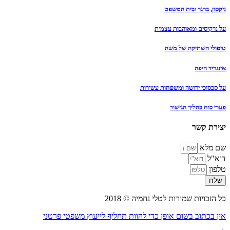
ניקסון, ברגר ובית המשפט
על נרקיסים ומאוהבות עצמית
טיפולי השתיקה של משה
אינגריד היפה
על סכסוכי ירושה ומשפחות עשירות
פערי כוח בהליך הגישור
יצירת קשר
שם מלא
דוא"ל
טלפון
שלח
כל הזכויות שמורות לטלי נחמיה © 2018
אין בכתוב בשום אופן כדי להוות תחליף לייעוץ משפטי פרטני