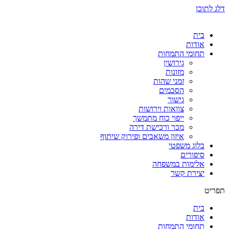
דלג לתוכן
בית
אודות
תחומי התמחות
גירושין
מזונות
זמני שהות
הסכמים
גישור
צוואות וירושות
ייפוי כוח מתמשך
מכר ורכישת דירה
איזון משאבים ופירוק שיתוף
בלוג משפטי
סיפורים
אלימות במשפחה
יצירת קשר
תפריט
בית
אודות
תחומי התמחות