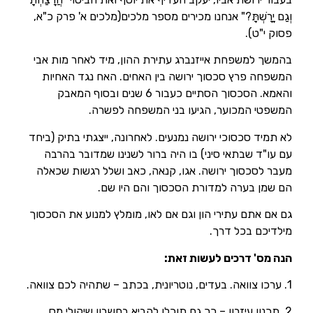
וְגַם יָרָשְׁתָּ?" אנחנו מכירים מספר מלכים(מלכים א' פרק כ"א,
פסוק י"ט).
בהמשך למשפחת אייזנברג עתירת ההון, מיד לאחר מות אבי
המשפחה פרץ סכסוך ירושה בין האחים. האח נגד האחיות
והאמא. הסכסוך הסתיים כעבור 6 שנים ובסוף המאבק
המשפטי המכוער, הגיעו בני המשפחה לפשרה.
לא תמיד סכסוכי ירושה נמנעים. לאחרונה, ייצגתי בתיק (ביחד
עם עו"ד שבתאי סיני) בו היה ברור לשנינו שמדובר בהרבה
מעבר לסכסוך ירושה. אגו, קנאה, כאב ושלל רגשות שכאלה
הם שמן בערה למדורת הסכסוך והם היו שם.
גם אם אתם עתירי הון וגם אם לאו, מומלץ למנוע את הסכסוך
מילדיכם בכל דרך.
הנה מס' דרכים לעשות זאת:
1. ערכו צוואה. בעדים, נוטריונית, בכתב – שתהיה לכם צוואה.
2. תכנון עיזבון – כך גם תוכלו להביא בחשבון שיקולי מס