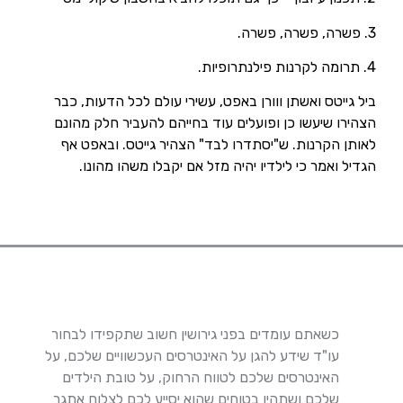
3. פשרה, פשרה, פשרה.
4. תרומה לקרנות פילנתרופיות.
ביל גייטס ואשתן ווורן באפט, עשירי עולם לכל הדעות, כבר
הצהירו שיעשו כן ופועלים עוד בחייהם להעביר חלק מהונם
לאותן הקרנות. ש"יסתדרו לבד" הצהיר גייטס. ובאפט אף
הגדיל ואמר כי לילדיו יהיה מזל אם יקבלו משהו מהונו.
כשאתם עומדים בפני גירושין חשוב שתקפידו לבחור
עו"ד שידע להגן על האינטרסים העכשוויים שלכם, על
האינטרסים שלכם לטווח הרחוק, על טובת הילדים
שלכם ושתהיו בטוחים שהוא יסייע לכם לצלוח אתגר