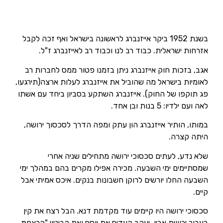
בשנת 1952 ביקר אייזנברג לראשונה בישראל ואף זכה לקבל
אזרחות ישראלית. כבוד רב לנו וכבוד רב לאייזנברג ז"ל.
אגב, בזכות חוק אייזנברג ניתן בזמנו פטור ממס לחברות רב
לאומיות בישראל מה שהוביל את אייזנברג לעלות ארצה(תירגעו,
פג תוקפו של החוק). אייזנברג השתקע בסביון ביחד עם אשתו
לאה ועם ילדיו: 5 בנות ובן אחד.
במותו, הותיר אייזנברג הון עתק ומפה הדרך לסכסוך ירושה,
היתה קצרה.
שלא נדע, לעתים סכסוכי ירושה מתחילים שניה אחרי
שמסתיימים ימי השבעה. מכירה אפילו מקרים בהם במהלך ימי
השבעה החלו יורשים לרוקן חשבונות בנקים. איכס אמיתי אבל
קיים.
סכסוכי ירושה היו קיימים עוד מקדמת דנא. הבל רצח את קין
בעבור ירושת אביו, יעקב העדיף את יוסף ואת הביטוי "הֲרָצַחְתָּ