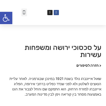
פתח סרגל
על סכסוכי ירושה ומשפחות
עשירות
< חזרה לסיפורים
שאול אייזנברג נולד בשנת 1921 במינכן שבגרמניה. לאחר עליית
הנאצים לשלטון ולא לפני שנדד כפליט ברחבי אירופה, הפליג
אייזנברג למזרח הרחוק. הוא התמקם שם והחל לצבור את הונו
באמצעות מסחר בין קוריאה ויפן לבין מדינות המערב.