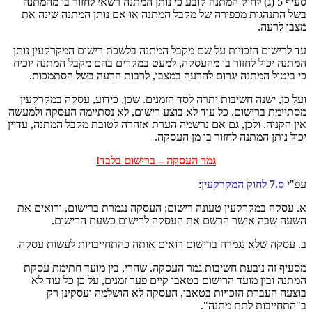
סעיף 5 (ג) לחוק המתנה קובע כי נותן המתנה רשאי לחזור בו מהמתנה
בשל התנהגות מכפירה של מקבל המתנה או אם נותן המתנה שינה את
מצבו לרעה.
עד לרישום הזכויות על שם מקבל המתנה בלשכת רישום המקרקעין נותן
המתנה יכול לחזור בו מהעסקה, למעט במקרים בהם מקבל המתנה יוכיח
כי ביטול המתנה יגרום להרעה במצבו, לרבות הרעה בשל הסתמכות.
ועל כן, ישנה חשיבות יתרה לסד הזמנים. שכן, כידוע, עסקה במקרקעין
מסתיימת ברישום. כל עוד לא בוצע רישום, לא נסתיימה העסקה ולמעשה
אין הקניה. ולכן, גם אם נרשמה הערת אזהרה לטובת מקבל המתנה, עדיין
יכול נותן המתנה לחזור בו מן העסקה.
גמר העסקה – ברישום בלבד!
עפ"י
ס.7 לחוק המקרקעין
:
א. עסקה במקרקעין טעונה רישום; העסקה נגמרת ברישום, ורואים את
השעה שבה אישר הרשם את העסקה לרישום כשעת הרישום.
ב. עסקה שלא נגמרה ברישום רואים אותה כהתחייבויות לעשות עסקה.
מסעיף זה נובעת חשיבות גמר העסקה. שהרי, בין מועד חתימת עסקת
המתנה ובין מועד הרישום בטאבו קיים פער זמנים, על כן כל עוד לא
בוצעה העברת הזכויות בטאבו, העסקה לא הושלמה ועסקינן רק
ב"התחייבות לתת מתנה".