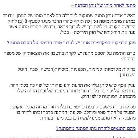
מתנה לאחר מותו של נותן המתנה –
כאשר אדם נותן מתנה שתוקנה למקבלה רק לאחר מותו של הנותן, מדובר
במתנה מחמת מיטה ואין לה תוקף שהרי הדבר מנוגד לסעיף 8 (ב) לחוק
הירושה הקובע כי לשם כך יש לערוך צוואה. ויודגש: הסכם מתנה אשר
נוגד את הוראותיו של חוק הירושה – בטל.
מהן הבדיקות המקדמיות אותן יש לערוך טרם חתימה על הסכם מתנה?
טרם חתימה על הסכם מתנה יש לקחת בחשבון את תוצאותיהן של מספר
בדיקות:
בדיקות מקדמיות: קנייניות, תכנוניות, מיסויות(רכישה, שבח, היטל
השבחה).
עניין נוסף שיש ליתן עליו את הדעת הינו נפקותו של יפוי כח בלתי חוזר.
בחתימה על יפוי כח בלתי חוזר מוותר המעביר על זכות החזרה שלו
מהמתנה, המוקנית לו לפי חוק.
פסיקת בתי המשפט קובעת כי יפוי כח בלתי חוזר מהווה מסמך אקוטי,
המעיד על ויתור סופי ומוחלט של נותן המתנה בדבר זכותו לחזור בו
מהעסקה ואף מונע ממנו לעשות כן בכל מועד בעתיד.
מהם התנאים לחזרת נותן המתנה מהמתנה?