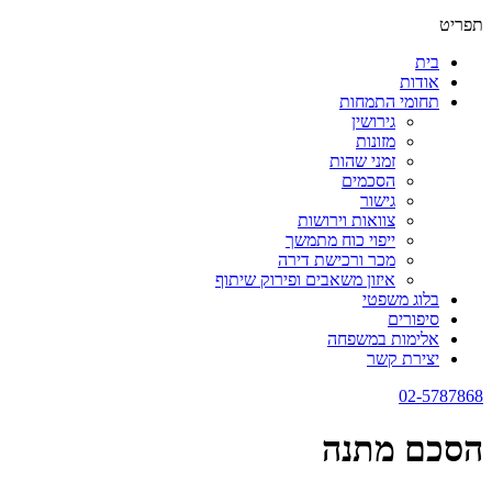
תפריט
בית
אודות
תחומי התמחות
גירושין
מזונות
זמני שהות
הסכמים
גישור
צוואות וירושות
ייפוי כוח מתמשך
מכר ורכישת דירה
איזון משאבים ופירוק שיתוף
בלוג משפטי
סיפורים
אלימות במשפחה
יצירת קשר
02-5787868
הסכם מתנה