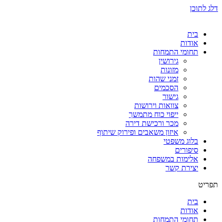
דלג לתוכן
בית
אודות
תחומי התמחות
גירושין
מזונות
זמני שהות
הסכמים
גישור
צוואות וירושות
ייפוי כוח מתמשך
מכר ורכישת דירה
איזון משאבים ופירוק שיתוף
בלוג משפטי
סיפורים
אלימות במשפחה
יצירת קשר
תפריט
בית
אודות
תחומי התמחות