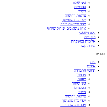
זמני שהות
הסכמים
גישור
צוואות וירושות
ייפוי כוח מתמשך
מכר ורכישת דירה
איזון משאבים ופירוק שיתוף
בלוג משפטי
סיפורים
אלימות במשפחה
יצירת קשר
תפריט
בית
אודות
תחומי התמחות
גירושין
מזונות
זמני שהות
הסכמים
גישור
צוואות וירושות
ייפוי כוח מתמשך
מכר ורכישת דירה