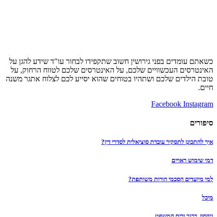
כשאתם עומדים בפני גירושין חשוב שתקפידו לבחור עו"ד שידע להגן על
האינטרסים העכשוויים שלכם, על האינטרסים שלכם לטווח הרחוק, על
טובת הילדים שלכם ושתהיו בטוחים שהוא יסייע לכם לצלוח אתגר משנה
חיים.
Facebook
Instagram
סיפורים
איך להתכונן לתסקיר עובדת סוציאלית לסדרי דין?
דמי שימוש ראויים
למי מיועדים הסכמי הורות משותפת?
מיכל
ניקסון, ברגר ובית המשפט