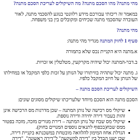
מהי מתנה? מהו הסכם מתנה? מה השיקולים לעריכת הסכם מתנה?
במאמר זה ריכזתי עבורכם מידע רלוונטי בנוגע להסכמי מתנה, לאור
העובדה שהסכמי מתנה שכיחים ומקובלים בין בני משפחה.
מהי מתנה?
סעיף 1 לחוק המתנה
מגדיר מהי מתנה:
א.מתנה היא הקניית נכס שלא בתמורה
ב.דבר-המתנה יכול שיהיה מקרקעין, מטלטלין או זכויות.
ג. מתנה יכול שתהיה בוויתורו של הנותן על זכות כלפי המקבל או במחילתו
של הנותן על חיוב המקבל כלפיו.
השיקולים לעריכת הסכם מתנה –
הסכם מתנה הוא הסכם מיוחד שלעריכתו שיקולים מסוגים שונים:
שיקולי מס רכישה של נותן המתנה – שכן מדרגות מס הרכישה אינן
זהות בעבור דירה יחידה ודירה נוספת.
שיקולי מס שבח של נותן המתנה – דירת מגורים מזכה, מזכה בפטור
ממס שבח(בכפוף לתנאים נוספים המנויים בחוק).
הגדלת אחוז המימון להלוואה מובטחת במשכנתא בקניית דירה,
שכן ישנו הבדל בין "דירה להשקעה" ל"דירה ראשונה", "דירה