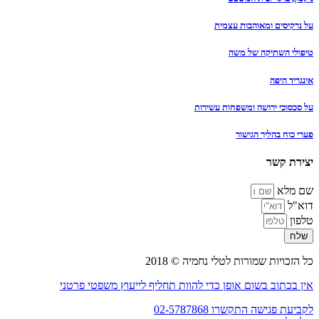
על נרקיסים ומאוהבות עצמית
טיפולי השתיקה של משה
אינגריד היפה
על סכסוכי ירושה ומשפחות עשירות
פערי כוח בהליך הגישור
יצירת קשר
שם מלא
דוא"ל
טלפון
שלח
כל הזכויות שמורות לטלי נחמיה © 2018
אין בכתוב בשום אופן כדי להוות תחליף לייעוץ משפטי פרטני
לקביעת פגישה התקשרו 02-5787868