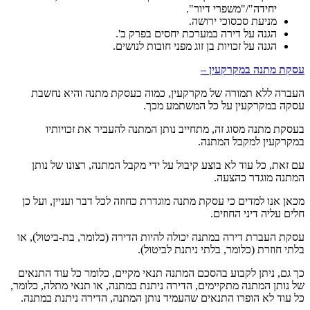
יחידה"/"משפרי דיור".
מניעת סכסוכי ירושה.
הגנה על דירה במערכת יחסים בפרק ב'.
הגנה על זכויות בן זוג מפני חובות לנושים.
עסקת מתנה במקרקעין –
העברה ללא תמורה של מקרקעין, כמוה כעסקת מתנה והיא נחשבת
עסקה במקרקעין על כל המשתמע מכך.
בעסקת מתנה מסוג זה, מתחייב נותן המתנה להעביר את זכויותיו
במקרקעין למקבל המתנה.
עם זאת, כל עוד לא בוצע קיבול על ידי מקבל המתנה, רצונו של נותן
המתנה מוגדר כהצעה.
מכאן אנו למדים כי עסקת מתנה מוגדרת כחוזה לכל דבר ועניין, ועל כן
חלים עליה דיני החוזים.
עסקת העברת דירה במתנה יכולה להיות הדירה (כלומר, בת-ביטול), או
בלתי חוזרת (כלומר, בלתי ניתנת לביטול).
כך גם, ניתן לקבוע בהסכם המתנה תנאי מקיים, כלומר כל עוד התנאים
של נותן המתנה מתקיימים, הדירה ניתנת במתנה, או תנאי מתלה, כלומר,
כל עוד לא הופרו התנאים שהעמיד נותן המתנה, הדירה ניתנת במתנה.