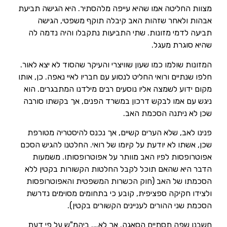
מצוות החליטה אמו שהיא עייפה מלהסתיר. היא הגישה תביעת
אבהות ולאחר שזהות האב קיבלה תוקף משפטי, הגישה
תביעה לדמי מזונות. שתי התביעות נתקבלו והיה נדמה לה
שהיא סוגרת מעגל.
המזונות שולמו כמו שעון שוויצרי והעיקר שהסוד לא יצא לאור.
חלפו שנתיים ורואי החליט לנסוע עם חבריו לאיי נאפה. כן, אותו
מקום ידוע לשמצה אליו נוסעים רבים מילדנו המתבגרים. הוא
ניגש עם אמו לבקש דרכון במשרד הפנים, אך בקשתו סורבה
שכן לא ניתנה הסכמת האב.
פנינו לאב, שלא הערים קשיים, אך נכנס להיסטריה מטורפת
שכן, אשתו לא יודעת על קיומו של רואי. החלטנו להגיש הסכם
אפוטרופסות לפיו האב מוותר על אפוטרופסותו. משמעות
הדבר היא שהאם תוכל לקבל החלטות הקשורות בקטין ללא
הסכמתו של האב (חוק הכשרות המשפטית והאפוטרופסות
ולצידו חקיקה ספציפית, קובע כי בתחומים מסוימים נדרשת
הסכמת שני ההורים לעניינים הקשורים בקטין).
חשבנו שפה תסתיים הסאגה. אך לא…. ביהמ"ש על פי דעת