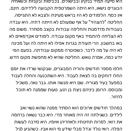
היא סייעה תמיד בניקיון ובבישולים, בכביסות ובקניות וכשאחיה
הבוגרים נישאו, היא היתה השמרטפית הקבועה לילדיהם. חינם,
אין כסף. הלימודים לא היו בראש מעייניה ולצבא לא התגייסה.
החליטה "להצהיר" על אף שמעולם לא הייתה דתיה. היא עבדה
בעבודות מזדמנות והחליפה עבודות בקצב מסחרר. משום מה
לא הצליחה להתמיד באף מקום עבודה. לימודים אקדמאיים לא
באו בחשבון. הרי תעודת בגרות אפילו לא היתה לה ועל מכינה
לא היה על מה לדבר. כשפוטרה ממקום עבודתה, בפעם המי
יודע כמה, אמרה נואש. החליטה שהיא לא מחפשת מקום חדש.
חלפו מספר חודשים והוריה המבוגרים, שבקושי שרדו את יומם
החלו דוחקים בה לצאת לעבוד. היא השתכנעה והחלה לעבוד
במפעל בעיר מגוריה. שם היא פגשה אותו. גבר נאה, משכיל
ומבוסס. הרומן ביניהם ניצת בן רגע. טעות שממנה לא תוכל
לחזור.
במהלך חודשים ארוכים הוא הסתיר ממנה שהוא נשוי ואב
לילדים. כשגילתה זה היה מאוחר מדי. היא כבר נשאה ברחמה
את רואי. למרות תחינותיו ולאחריהן איומיו, היא סירבה לעשות
הפלה. רואי נולד וגדל מבלי שידע מי הוא אביו. כשהגיע לגיל