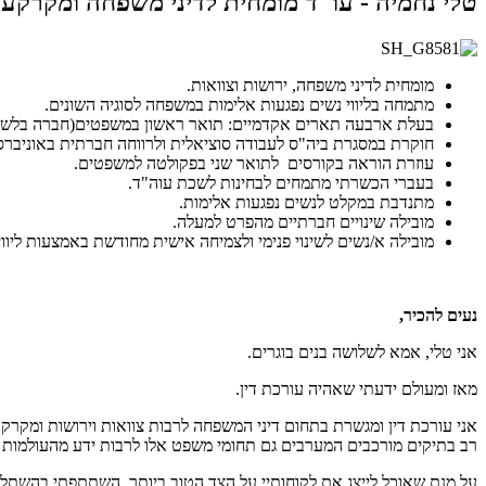
טלי נחמיה - עו"ד מומחית לדיני משפחה ומקרקעי
מומחית לדיני משפחה, ירושות וצוואות.
מתמחה בליווי נשים נפגעות אלימות במשפחה לסוגיה השונים.
בעלת ארבעה תארים אקדמיים: תואר ראשון במשפטים(חברה בלשכת עו
חוקרת במסגרת ביה"ס לעבודה סוציאלית ולרווחה חברתית באוניבר
עוזרת הוראה בקורסים לתואר שני בפקולטה למשפטים.
בעברי הכשרתי מתמחים לבחינות לשכת עוה"ד.
מתנדבת במקלט לנשים נפגעות אלימות.
מובילה שינויים חברתיים מהפרט למעלה.
מובילה א/נשים לשינוי פנימי ולצמיחה אישית מחודשת באמצעות ליו
נעים להכיר,
אני טלי, אמא לשלושה בנים בוגרים.
מאז ומעולם ידעתי שאהיה עורכת דין.
אני עורכת דין ומגשרת בתחום דיני המשפחה לרבות צוואות וירושות ומקרקע
רב בתיקים מורכבים המערבים גם תחומי משפט אלו לרבות ידע מהעולמות ה
על מנת שאוכל לייצג את לקוחותיי על הצד הטוב ביותר, השתתפתי בהשתלמו