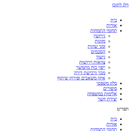
דלג לתוכן
בית
אודות
תחומי התמחות
גירושין
מזונות
זמני שהות
הסכמים
גישור
צוואות וירושות
ייפוי כוח מתמשך
מכר ורכישת דירה
איזון משאבים ופירוק שיתוף
בלוג משפטי
סיפורים
אלימות במשפחה
יצירת קשר
תפריט
בית
אודות
תחומי התמחות