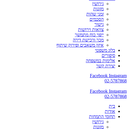
גירושין
מזונות
זמני שהות
הסכמים
גישור
צוואות וירושות
ייפוי כוח מתמשך
מכר ורכישת דירה
איזון משאבים ופירוק שיתוף
בלוג משפטי
סיפורים
אלימות במשפחה
יצירת קשר
Facebook
Instagram
02-5787868
Facebook
Instagram
02-5787868
בית
אודות
תחומי התמחות
גירושין
מזונות