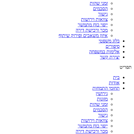
זמני שהות
הסכמים
גישור
צוואות וירושות
ייפוי כוח מתמשך
מכר ורכישת דירה
איזון משאבים ופירוק שיתוף
בלוג משפטי
סיפורים
אלימות במשפחה
יצירת קשר
תפריט
בית
אודות
תחומי התמחות
גירושין
מזונות
זמני שהות
הסכמים
גישור
צוואות וירושות
ייפוי כוח מתמשך
מכר ורכישת דירה