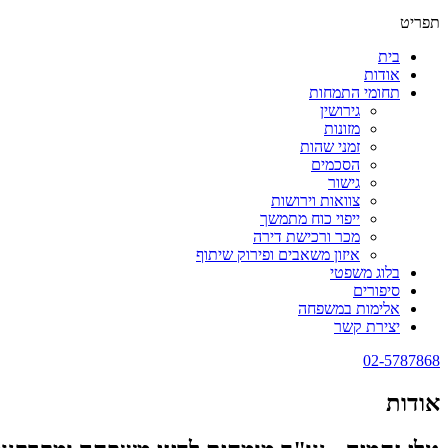
תפריט
בית
אודות
תחומי התמחות
גירושין
מזונות
זמני שהות
הסכמים
גישור
צוואות וירושות
ייפוי כוח מתמשך
מכר ורכישת דירה
איזון משאבים ופירוק שיתוף
בלוג משפטי
סיפורים
אלימות במשפחה
יצירת קשר
02-5787868
אודות